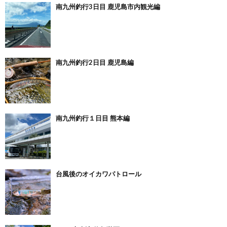
南九州釣行3日目 鹿児島市内観光編
南九州釣行2日目 鹿児島編
南九州釣行１日目 熊本編
台風後のオイカワパトロール