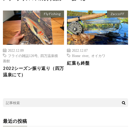
Fly Fishing
Zacco FF
2022.12.09
2022.12.07
フライの雑誌126号
,
四万温泉積
Home river
,
オイカワ
善館
紅葉も終盤
2022シーズン振り返り（四万
温泉にて）
最近の投稿