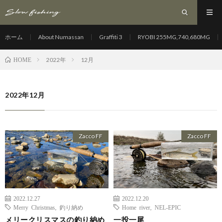
ホーム
About Numassan
Graffiti 3
RYOBI 255MG,740,680MG
2022年
12月
HOME
2022年12月
Zacco FF
Zacco FF
2022.12.27
2022.12.20
Merry Christmas
,
釣り納め
Home river
,
NEL-EPIC
メリークリスマスの釣り納め
一投一尾