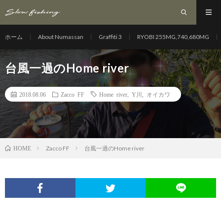
ホーム
About Numassan
Graffiti 3
RYOBI 255MG,740,680MG
台風一過のHome river
2018.08.06
Zacco FF
Home river
,
Y川
,
オイカワ
Zacco FF
台風一過のHome river
HOME