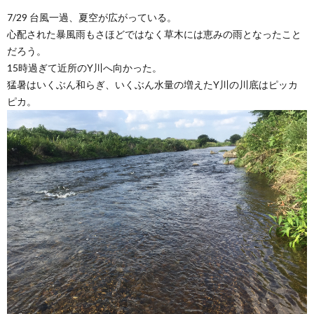
7/29 台風一過、夏空が広がっている。
心配された暴風雨もさほどではなく草木には恵みの雨となったこと
だろう。
15時過ぎて近所のY川へ向かった。
猛暑はいくぶん和らぎ、いくぶん水量の増えたY川の川底はピッカ
ピカ。