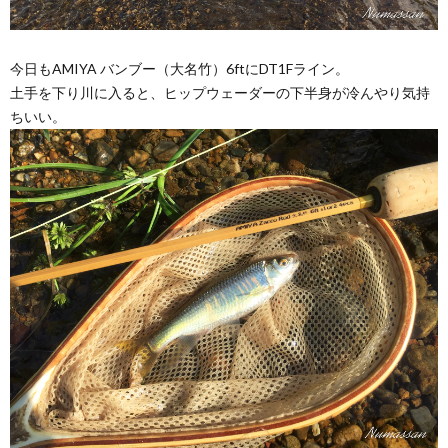
今日もAMIYA バンブー（大名竹）6ftにDT1Fライン。
土手を下り川に入ると、ヒップウェーダーの下半身が冷んやり気持
ちいい。