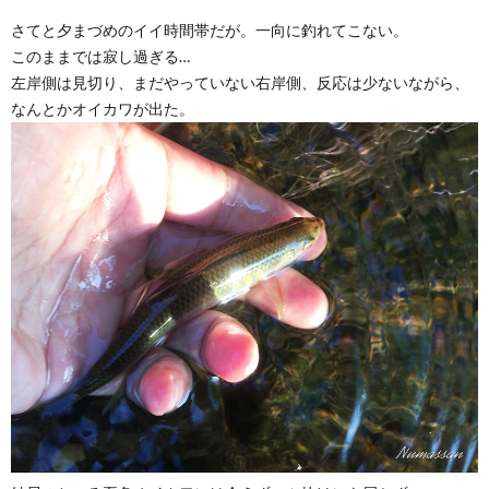
さてと夕まづめのイイ時間帯だが。一向に釣れてこない。
このままでは寂し過ぎる…
左岸側は見切り、まだやっていない右岸側、反応は少ないながら、
なんとかオイカワが出た。