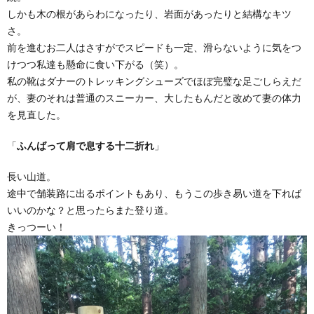
しかも木の根があらわになったり、岩面があったりと結構なキツ
さ。
前を進むお二人はさすがでスピードも一定、滑らないように気をつ
けつつ私達も懸命に食い下がる（笑）。
私の靴はダナーのトレッキングシューズでほぼ完璧な足ごしらえだ
が、妻のそれは普通のスニーカー、大したもんだと改めて妻の体力
を見直した。
「
ふんばって肩で息する十二折れ
」
長い山道。
途中で舗装路に出るポイントもあり、もうこの歩き易い道を下れば
いいのかな？と思ったらまた登り道。
きっつーい！