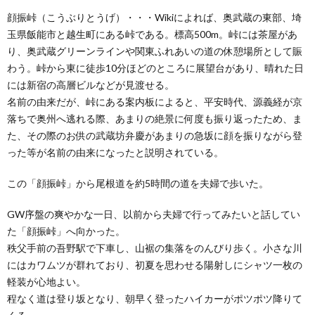
顔振峠（こうぶりとうげ）・・・Wikiによれば、奥武蔵の東部、埼
玉県飯能市と越生町にある峠である。標高500m。峠には茶屋があ
り、奥武蔵グリーンラインや関東ふれあいの道の休憩場所として賑
わう。峠から東に徒歩10分ほどのところに展望台があり、晴れた日
には新宿の高層ビルなどが見渡せる。
名前の由来だが、峠にある案内板によると、平安時代、源義経が京
落ちで奥州へ逃れる際、あまりの絶景に何度も振り返ったため、ま
た、その際のお供の武蔵坊弁慶があまりの急坂に顔を振りながら登
った等が名前の由来になったと説明されている。
この「顔振峠」から尾根道を約5時間の道を夫婦で歩いた。
GW序盤の爽やかな一日、以前から夫婦で行ってみたいと話してい
た「顔振峠」へ向かった。
秩父手前の吾野駅で下車し、山裾の集落をのんびり歩く。小さな川
にはカワムツが群れており、初夏を思わせる陽射しにシャツ一枚の
軽装が心地よい。
程なく道は登り坂となり、朝早く登ったハイカーがポツポツ降りて