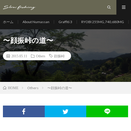
ホーム
About Numassan
Graffiti 3
RYOBI 255MG,740,680MG
〜顔振峠の道〜
2015.05.11
Others
顔振峠
Others
〜顔振峠の道〜
HOME