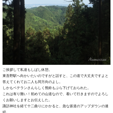
ご挨拶して私達もしばし休憩。
東吾野駅へ向かいたいのですがと話すと、この道で大丈夫ですよと
答えてくれてお二人も同方向のよし。
しかもベテランさんらしく熊鈴もぶら下げておられた。
これは有り難い！初めての山道なので、着いて行きますのでよろし
くお願いしますとお伝えした。
諏訪神社を経て十二曲りにかかると、急な坂道のアップダウンの連
続。