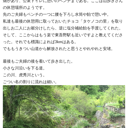
畑があり、公衆トイレに憩いのベンチまである。ここは山歩きさん
の休憩場所のようです。
先のご夫婦もベンチの一つに腰を下ろし水筒や飴で憩い中。
私達も最後の休憩用に取っておいたチョコ「タケノコの里」を取り
出しお二人にお裾分けしたら、逆に塩分補給飴を手渡してくれた。
そして、ここからはもう楽で東吾野駅も近いですよと教えてくださ
った。それでも標識によれば3kmはある。
でももうきつい山道から解放されたと思うとやれやれと安堵。
最後もご夫婦の後を着いて歩き出した。
小さな川沿いを下る道。
この川、虎秀川という。
ごつい名の割りに流れは細い。