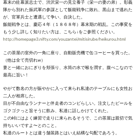
幕末の佐幕派志士で、渋沢栄一の見立養子（栄一の妻の弟）。彰義
隊から別れた振武軍の参謀として飯能戦争に敗れ、黒山まで逃れた
が、官軍兵士と遭遇して争い、自決した。
飯能戦争とは、慶応４年（１８６８年）幕末期の戦乱。この事変を
もう少し詳しく知りたい方は、こちら↓をご参照ください。
http://homepage3.nifty.com/youzantei/mitisirube/heikurou.html
この茶屋の室外の一角に座り、自動販売機で缶コーヒーを買った。
（他は全て売切れw）
妻と一緒におにぎりを頬張り、水筒の水で喉を潤す。腹ぺこなので
最高に旨い！
やがて数名の方が賑やかに入って来られ私達のテーブルにも女性お
二人が相席した。
目が不自由なランナーと伴走者のコンビらしい。注文したビールを
ゴクゴクっと旨そうに飲み、私達に話しかけてくれた。
この峠にはよく練習で走りに来られるそうで、この茶屋は親切で気
持ちいいですよ〜とのこと。
私達のルートとは違う舗装路とはいえ結構な勾配であろう。