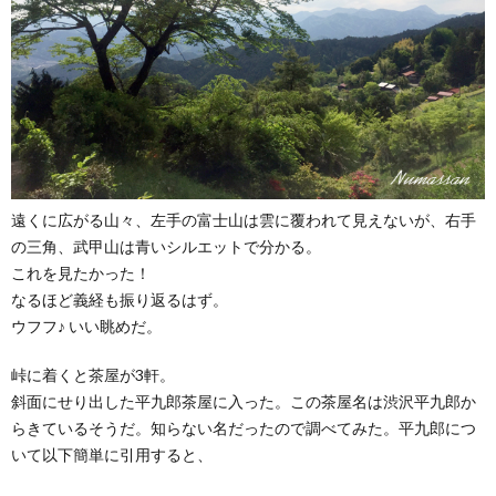
遠くに広がる山々、左手の富士山は雲に覆われて見えないが、右手
の三角、武甲山は青いシルエットで分かる。
これを見たかった！
なるほど義経も振り返るはず。
ウフフ♪ いい眺めだ。
峠に着くと茶屋が3軒。
斜面にせり出した平九郎茶屋に入った。この茶屋名は渋沢平九郎か
らきているそうだ。知らない名だったので調べてみた。平九郎につ
いて以下簡単に引用すると、