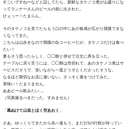
すごいですね〜などと話してたら、新鮮なタケノコ煮が山盛りにな
ってランナーさんのビールの前に出された。
ひぇっー！たまらん。
そのタケノコを見てたらもう口の中にあの食感が広がり我慢できな
くなってきた。
こちらは山歩きなので我慢の缶コーヒーだが、タケノコだけは食べ
たい！
妻もそう思ったらしく、◯◯餅と併せて注文に席を立った。
テーブルに戻り言うには、◯◯餅は売切れで、あのタケノコ煮はサ
ービスだそうで、笑いながら一皿どうぞとくださったそうな。
なるほど親切なお店に違いない。さっそく箸をつけてみた。
美味い！たまりません。
ああビール飲みたい…。
（写真撮るべきだった、すみません）
「
風ぬけて山並とほく空あおく
」
さあ、ゆっくりできたから先へ進もう。まだ2/3の行程が待ってい