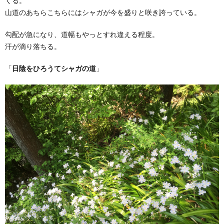
くる。
山道のあちらこちらにはシャガが今を盛りと咲き誇っている。
勾配が急になり、道幅もやっとすれ違える程度。
汗が滴り落ちる。
「
日陰をひろうてシャガの道
」