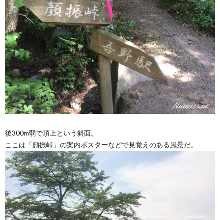
後300m弱で頂上という斜面。
ここは「顔振峠」の案内ポスターなどで見覚えのある風景だ。