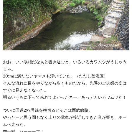
おお、いい渓相だなぁと覗き込むと、いるいるカワムツがうじゃう
じゃ。
20cmに満たないヤマメも浮いていた。（ただし禁漁区）
そんな流れに目をやりながら歩くものだから、先導のご夫婦の姿は
すぐに見えなくなった。
明るいうちに下って来れてよかったネー、あっデカいカワムツだ！
ついに国道299号線を横切るとそこは西武線路。
やったーと思う間もなく上りの電車が接近してきた音が響き、ホー
ムへ走った。
間一髪 セーーーフ！