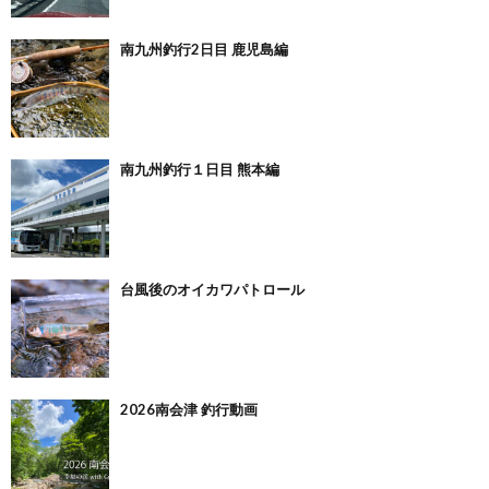
南九州釣行2日目 鹿児島編
南九州釣行１日目 熊本編
台風後のオイカワパトロール
2026南会津 釣行動画