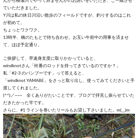
んから柳瀬川でやってみませんかのお誘いをいただき、ご一緒させ
ていただきました。
Y川は私の休日川沿い散歩のフィールドですが、釣りするのはこれ
が初めて。
ちょっとワクワク。
13時半、橋のたもとで待ち合わせ。お互い午前中の用事を済ませ
て、ほぼ予定通り。
ご挨拶して、早速身支度に取りかかっていると、
windknotさん「何番のロッドを持ってきているのですか？」
私「#2-3 のバンブーです」って答えると、
「windknot YAMABE」をさっと取り出し、使ってみてくださいと手
渡してくれました。
(^^)／~~~ 全くありがたいことです、ブログで拝見し振らせていた
だきたかった竿です。
さらに、#1 ラインを巻いたリールもお貸し下さいました。m(__)m